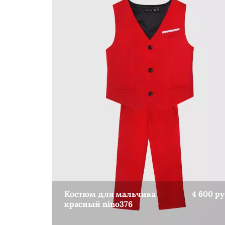
Костюм для мальчика
4 600 ру
красный nino376