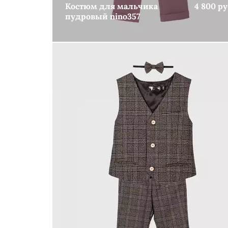
Костюм для мальчика
4 800 ру
пудровый nino357
КУПИТЬ