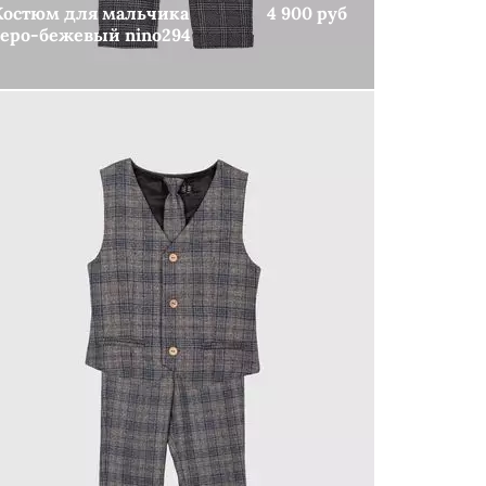
Костюм для мальчика
4 900 руб
серо-бежевый nino294
КУПИТЬ