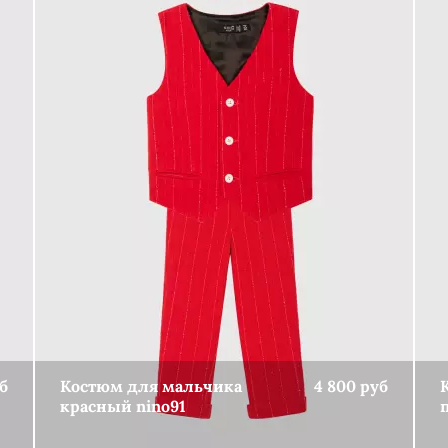
б
Костюм для мальчика
4 800 руб
красный nino91