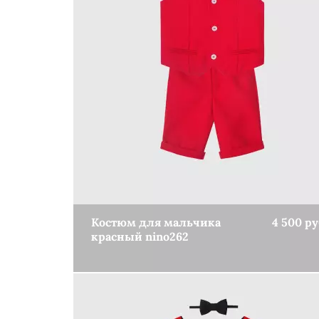
(5)
Одежда для девочек
Костюмы для девочек
(4)
Костюм для мальчика
4 500 ру
красный nino262
КУПИТЬ