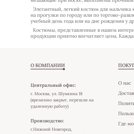
мешающие при носке, выполнены прочным
Элегантный, легкий костюм для мальчика м
на прогулки по городу или по торгово-раз
учебный день года или на дне рождения у др
Костюмы, представленные в нашем интерне
продукции приятно впечатляет цена. Каждая
О КОМПАНИИ
ПОКУ
О нас
Центральный офис:
Достав
г. Москва, ул. Шумкина 18
(временно закрыт, перешли на
Полити
удаленную работу)
Пользо
Производство:
Где мо
г.Нижний Новгород,