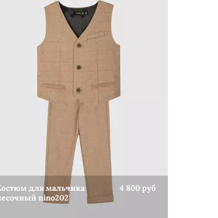
Костюм для мальчика
4 800 руб
песочный nino202