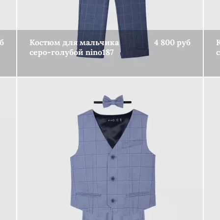
б
Костюм для мальчика
4 800 руб
серо-голубой nino187
КУПИТЬ