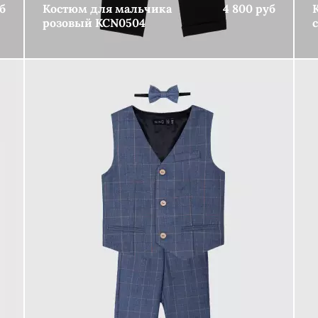
б
Костюм для мальчика
4 800 руб
розовый KCN0504
КУПИТЬ