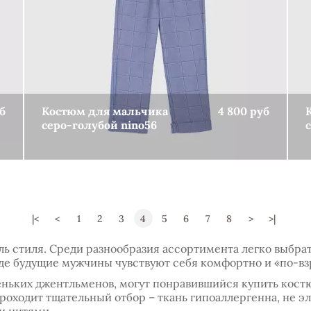
б
Костюм для мальчика
4 800 руб
серо-голубой nino56
КУПИТЬ
|<
<
1
2
3
4
5
6
7
8
>
>|
ь стиля. Среди разнообразия ассортимента легко выбрат
жде будущие мужчины чувствуют себя комфортно и «по-вз
ньких джентльменов, могут понравившийся купить костю
роходит тщательный отбор – ткань гипоаллергенна, не эл