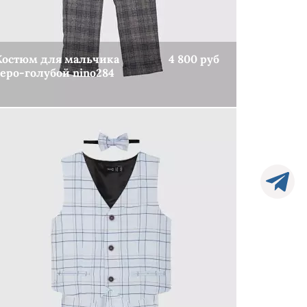
Костюм для мальчика
4 800 руб
серо-голубой nino284
КУПИТЬ