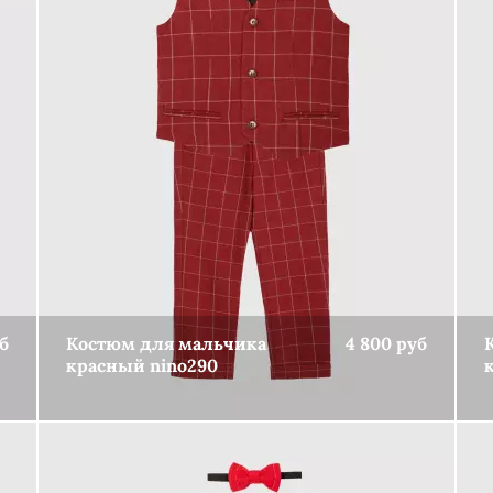
б
Костюм для мальчика
4 800 руб
красный nino290
КУПИТЬ