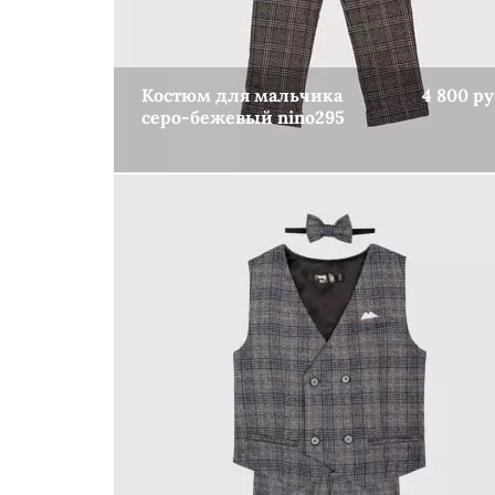
Костюм для мальчика
4 800 ру
серо-бежевый nino295
КУПИТЬ