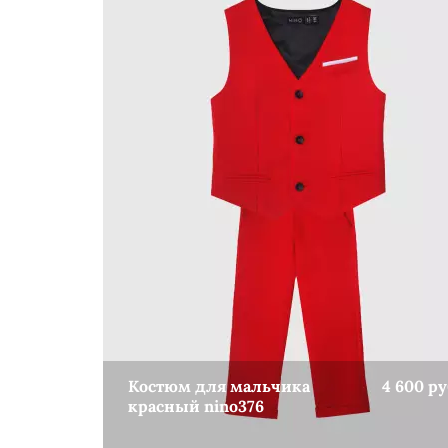
Костюм для мальчика
4 600 ру
красный nino376