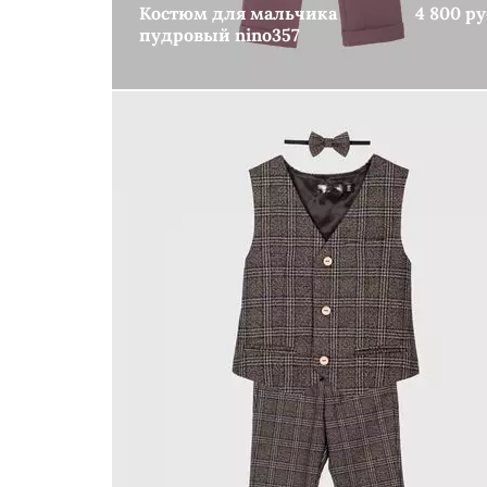
Костюм для мальчика
4 800 ру
пудровый nino357
КУПИТЬ