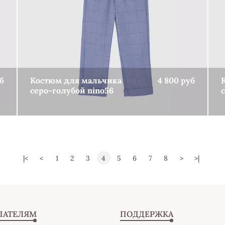
б
Костюм для мальчика
4 800 руб
серо-голубой nino56
КУПИТЬ
|<
<
1
2
3
4
5
6
7
8
>
>|
ПАТЕЛЯМ
ПОДДЕРЖКА