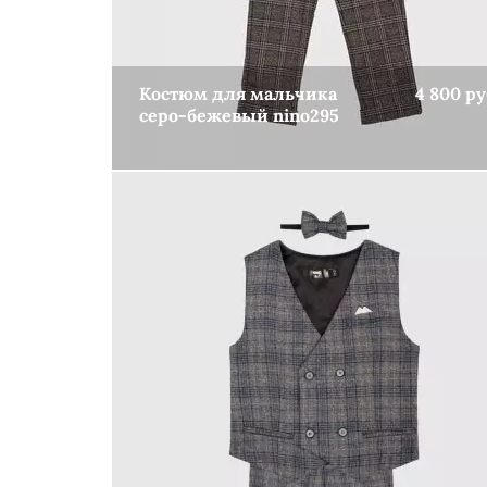
Костюм для мальчика
4 800 ру
серо-бежевый nino295
КУПИТЬ