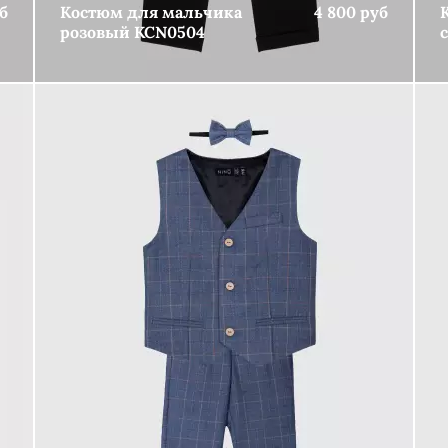
б
Костюм для мальчика
4 800 руб
розовый KCN0504
КУПИТЬ