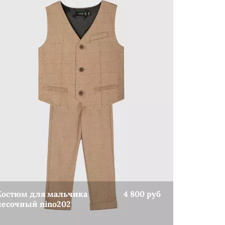
Костюм для мальчика
4 800 руб
песочный nino202