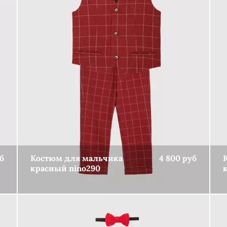
б
Костюм для мальчика
4 800 руб
красный nino290
КУПИТЬ