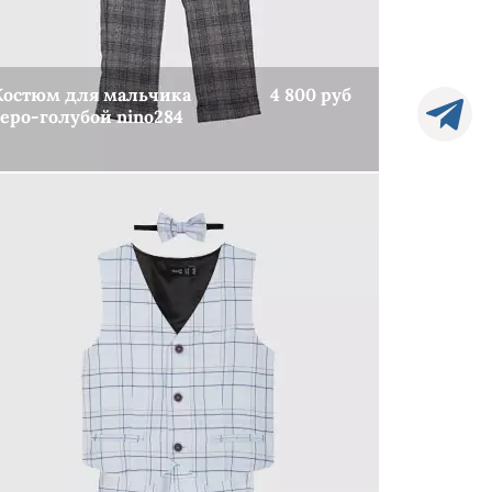
Костюм для мальчика
4 800 руб
серо-голубой nino284
КУПИТЬ