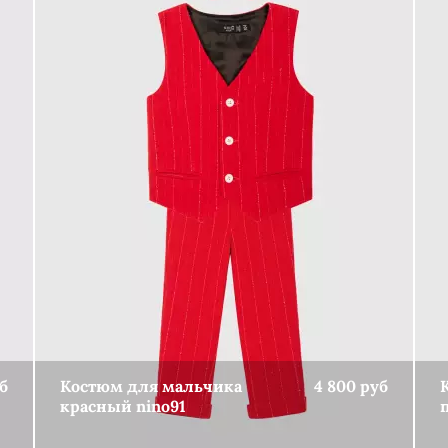
б
Костюм для мальчика
4 800 руб
красный nino91