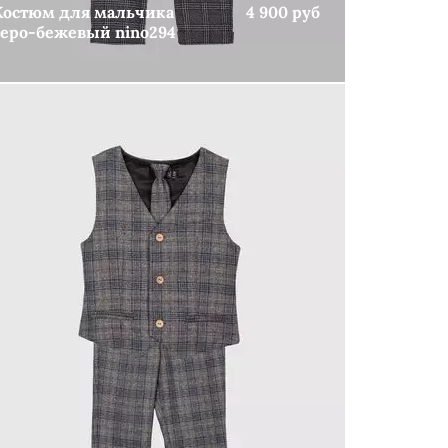
Костюм для мальчика
4 900 руб
серо-бежевый nino294
КУПИТЬ