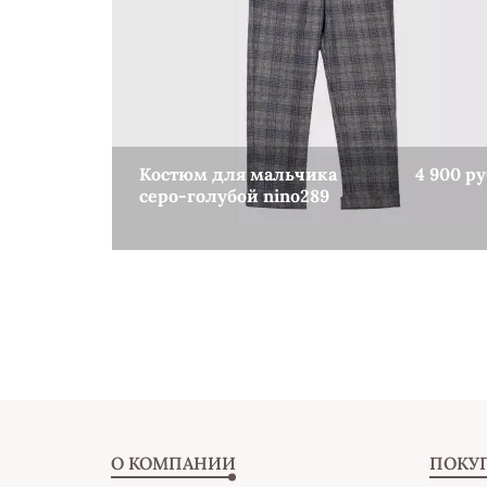
Костюм для мальчика
4 900 ру
серо-голубой nino289
КУПИТЬ
О КОМПАНИИ
ПОКУ