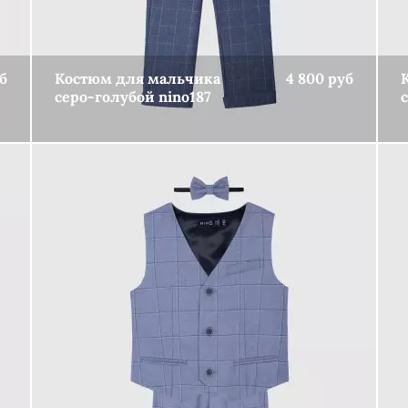
б
Костюм для мальчика
4 800 руб
серо-голубой nino187
КУПИТЬ