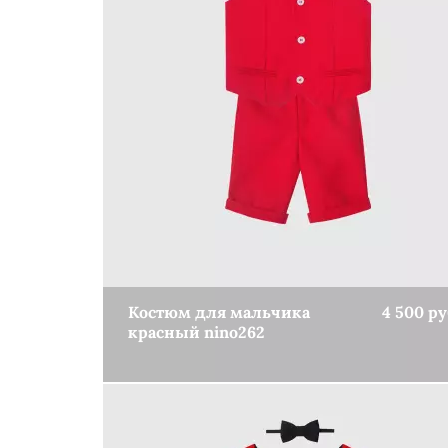
(5)
Одежда для девочек
Костюмы для девочек
(4)
Костюм для мальчика
4 500 ру
красный nino262
КУПИТЬ