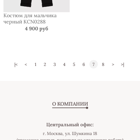
Костюм для мальчика
черный KCN0288
4 900 руб
|<
<
1
2
3
4
5
6
7
8
>
>|
О КОМПАНИИ
Центральный офис:
г. Москва, ул. Шумкина 18