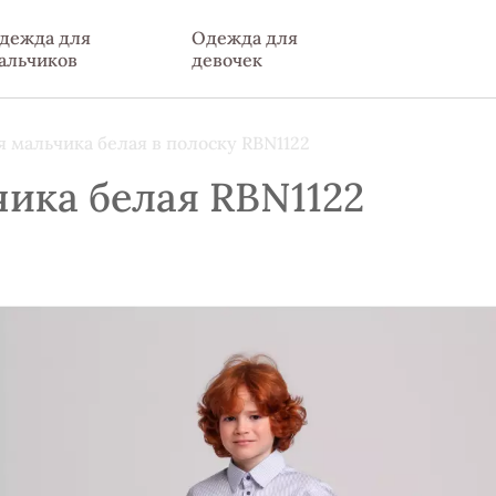
дежда для
Одежда для
альчиков
девочек
 мальчика белая в полоску RBN1122
ика белая RBN1122