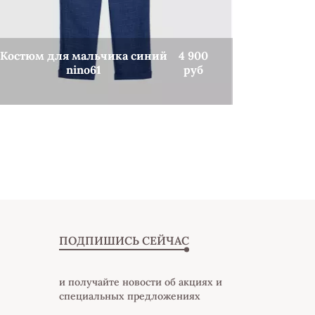
Костюм для мальчика синий
4 900
Костюм 
nino61
руб
г
КУПИТЬ
ПОДПИШИСЬ СЕЙЧАС
и получайте новости об акциях и
специальных предложениях